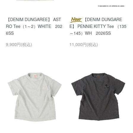
【DENIM DUNGAREE】 AST
【DENIM DUNGARE
RO Tee（1～2）WHITE 202
E】 PENNIE KITTY Tee （135
6SS
～145）WH 2026SS
9,900円(税込)
11,000円(税込)