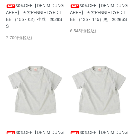
30%OFF【DENIM DUNG
30%OFF【DENIM DUNG
AREE】 天竺PENNIE DYED T
AREE】 天竺PENNIE DYED T
EE （155～02）生成 2026S
EE （135～145）黒 2026SS
S
6,545円(税込)
7,700円(税込)
30%OFF【DENIM DUNG
30%OFF【DENIM DUNG