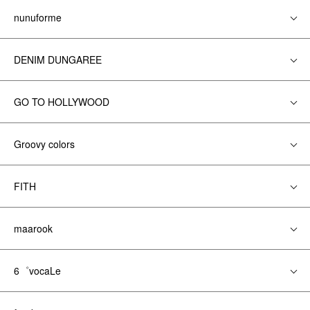
nunuforme
DENIM DUNGAREE
GO TO HOLLYWOOD
Groovy colors
FITH
maarook
6゜vocaLe