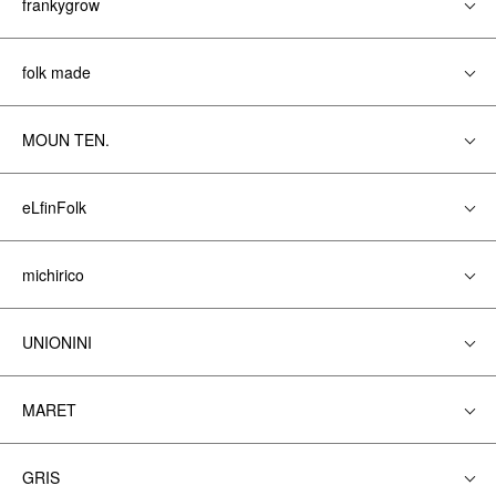
frankygrow
folk made
MOUN TEN.
eLfinFolk
michirico
UNIONINI
MARET
GRIS