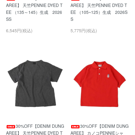
AREE】 天竺PENNIE DYED T
AREE】 天竺PENNIE DYED T
EE （135～145）生成 2026
EE （105~125）生成 2026S
SS
S
6,545円(税込)
5,775円(税込)
30%OFF【DENIM DUNG
30%OFF【DENIM DUNG
AREE】 天竺PENNIE DYED T
AREE】 カノコPENNIEシャ