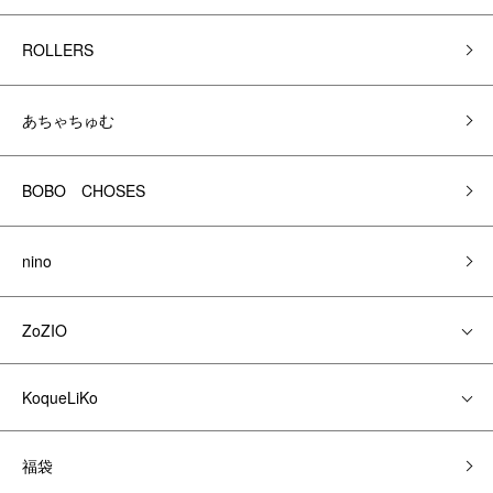
ROLLERS
あちゃちゅむ
BOBO CHOSES
nino
ZoZIO
KoqueLiKo
福袋