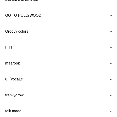
GO TO HOLLYWOOD
Groovy colors
FITH
maarook
6゜vocaLe
frankygrow
folk made