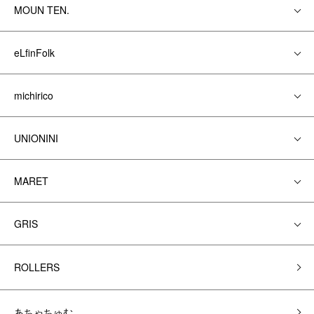
MOUN TEN.
eLfinFolk
michirico
UNIONINI
MARET
GRIS
ROLLERS
あちゃちゅむ