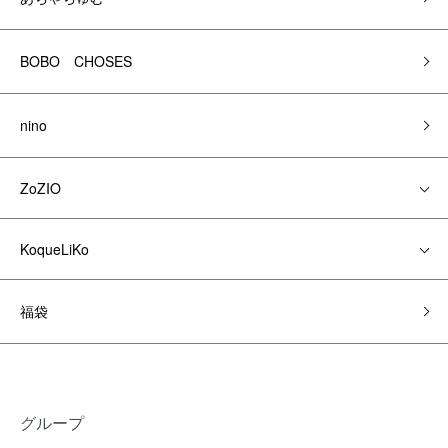
BOBO CHOSES
nino
ZoZIO
KoqueLiKo
福袋
グループ