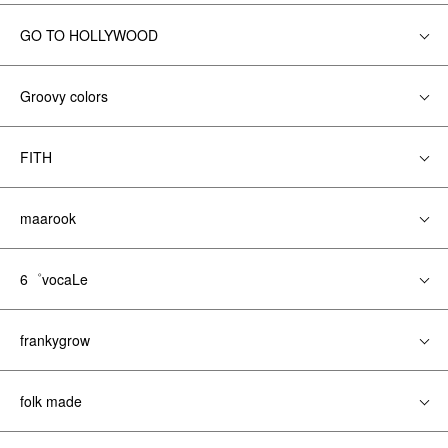
GO TO HOLLYWOOD
Groovy colors
FITH
maarook
6゜vocaLe
frankygrow
folk made