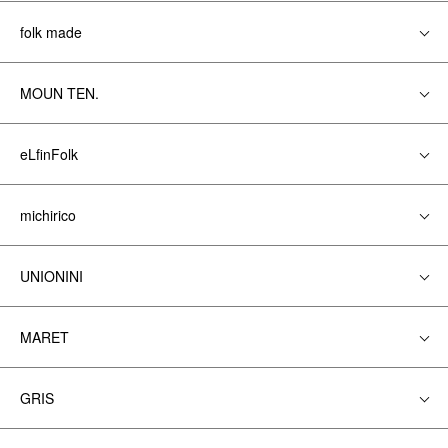
folk made
MOUN TEN.
eLfinFolk
michirico
UNIONINI
MARET
GRIS