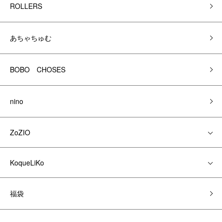
ROLLERS
あちゃちゅむ
BOBO CHOSES
nino
ZoZIO
KoqueLiKo
福袋