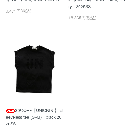
ry 2025SS
9,471円(税込)
18,865円(税込)
30%OFF【UNIONINI】 sl
eeveless tee (S~M) black 20
26SS