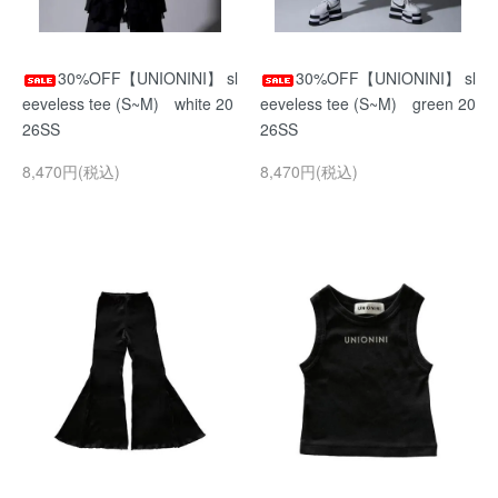
30%OFF【UNIONINI】 sl
30%OFF【UNIONINI】 sl
eeveless tee (S~M) white 20
eeveless tee (S~M) green 20
26SS
26SS
8,470円(税込)
8,470円(税込)