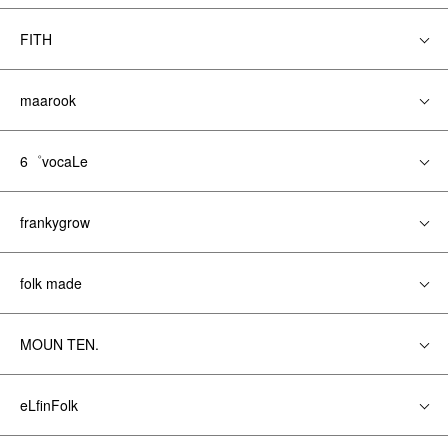
FITH
maarook
6゜vocaLe
frankygrow
folk made
MOUN TEN.
eLfinFolk