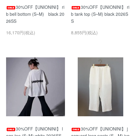
30%OFF【UNIONINI】 ri
30%OFF【UNIONINI】 ri
b bell bottom (S~M) black 20
b tank top (S~M) black 2026S
26SS
S
16,170円(税込)
8,855円(税込)
30%OFF【UNIONINI】 l
30%OFF【UNIONINI】 j
ogo tee (S~M) white 2026SS
acquard long pants (S～M) ivo