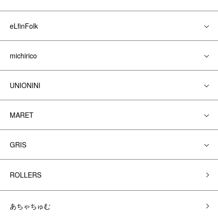
eLfinFolk
michirico
UNIONINI
MARET
GRIS
ROLLERS
あちゃちゅむ