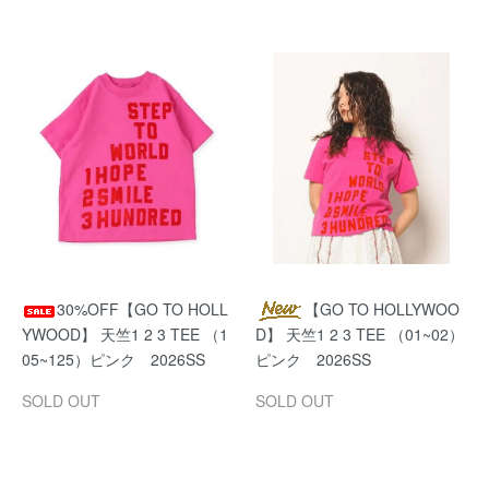
30%OFF【GO TO HOLL
【GO TO HOLLYWOO
YWOOD】 天竺1 2 3 TEE （1
D】 天竺1 2 3 TEE （01~02）
05~125）ピンク 2026SS
ピンク 2026SS
SOLD OUT
SOLD OUT