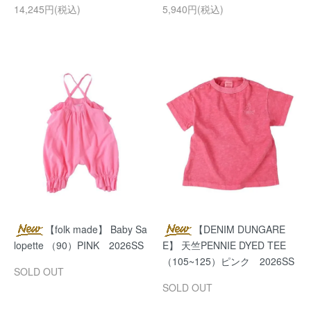
14,245円(税込)
5,940円(税込)
【folk made】 Baby Sa
【DENIM DUNGARE
lopette （90）PINK 2026SS
E】 天竺PENNIE DYED TEE
（105~125）ピンク 2026SS
SOLD OUT
SOLD OUT