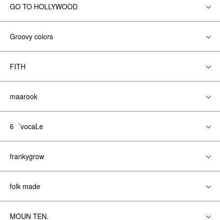
GO TO HOLLYWOOD
Groovy colors
FITH
maarook
6゜vocaLe
frankygrow
folk made
MOUN TEN.