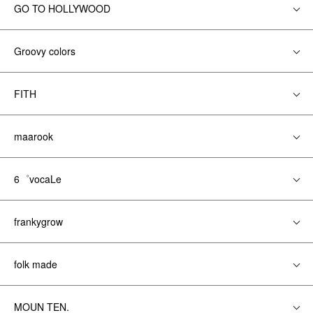
GO TO HOLLYWOOD
Groovy colors
FITH
maarook
6゜vocaLe
frankygrow
folk made
MOUN TEN.