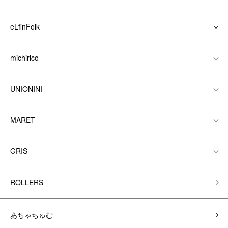
eLfinFolk
michirico
UNIONINI
MARET
GRIS
ROLLERS
あちゃちゅむ