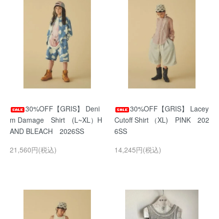
30%OFF【GRIS】 Deni
30%OFF【GRIS】 Lacey
m Damage Shirt (L~XL）H
Cutoff Shirt （XL) PINK 202
AND BLEACH 2026SS
6SS
21,560円(税込)
14,245円(税込)