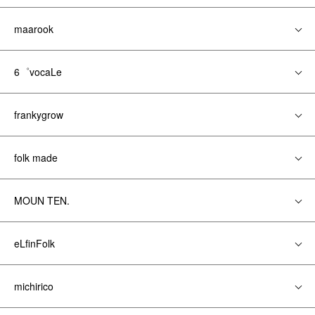
maarook
6゜vocaLe
frankygrow
folk made
MOUN TEN.
eLfinFolk
michirico