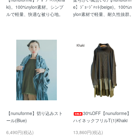
ki)。100%nylon素材。シンプ
e】ｼﾞｮｰｼﾞﾊｯﾄ(beige)。100%n
ルで軽量、快適な被り心地。
ylon素材で軽量、耐久性抜群。
【nunuforme】切り込みスト
30%OFF【nunuforme】
ール(Blue)
ハイネックフリルT(1)Khaki
6,490円(税込)
13,860円(税込)