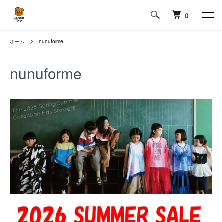
0
ホーム
nunuforme
nunuforme