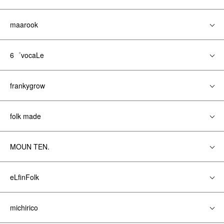
maarook
6゜vocaLe
frankygrow
folk made
MOUN TEN.
eLfinFolk
michirico