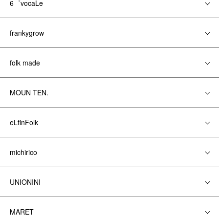
6゜vocaLe
frankygrow
folk made
MOUN TEN.
eLfinFolk
michirico
UNIONINI
MARET