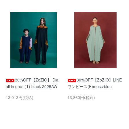
30%OFF【ZoZIO】 Dia
30%OFF【ZoZIO】LINE
all in one（T) black 2025AW
ワンピース(F)moss bleu
13,013円(税込)
13,860円(税込)