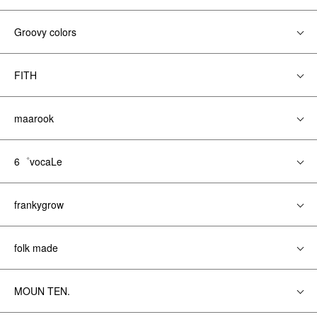
Groovy colors
FITH
maarook
6゜vocaLe
frankygrow
folk made
MOUN TEN.