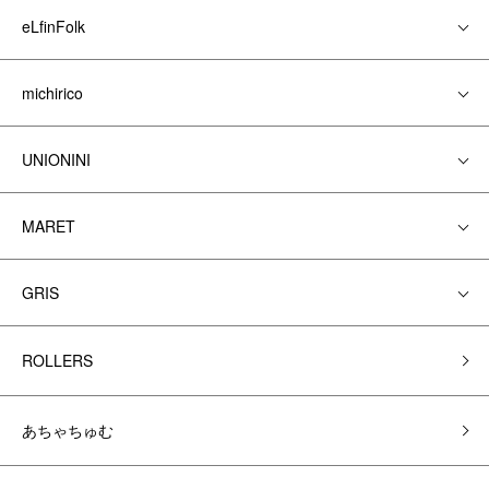
eLfinFolk
michirico
UNIONINI
MARET
GRIS
ROLLERS
あちゃちゅむ