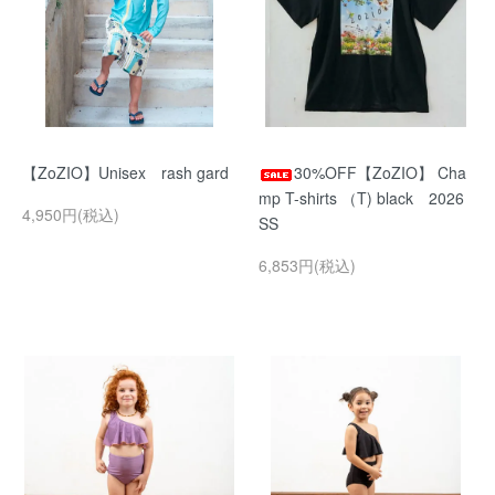
【ZoZIO】Unisex rash gard
30%OFF【ZoZIO】 Cha
mp T-shirts （T) black 2026
4,950円(税込)
SS
6,853円(税込)