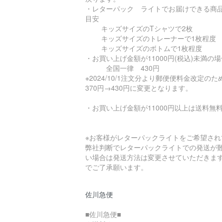
・レターパック ライトでお届けできる商
目安
キッズサイズのTシャツで2枚
キッズサイズのトレーナーで1枚程度
キッズサイズのボトムで1枚程度
・お買い上げ金額が11000円(税込)未満の場
全国一律 430円
※2024/10/1注文分より郵便便料金改定の
370円→430円に変更となります。
・お買い上げ金額が11000円以上は送料無
※お客様がレターパックライトをご希望され
弊社判断でレターパックライトでの発送が
い場合は発送方法は変更させていただきま
でご了承願います。
佐川急便
■佐川急便■