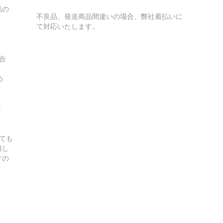
品の
不良品、発送商品間違いの場合、弊社着払いに
て対応いたします。
合
ため
料
ても
難し
すの