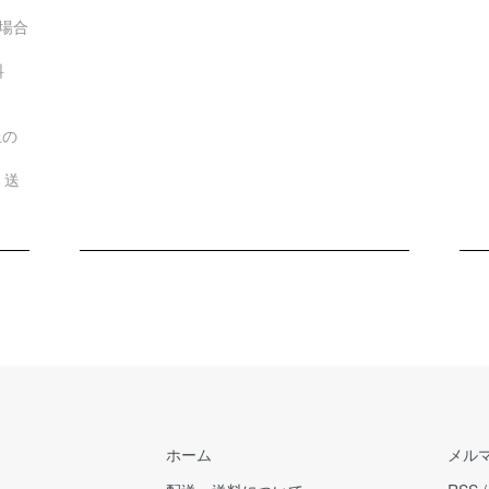
の場合
送料
上の
 送
ホーム
メル