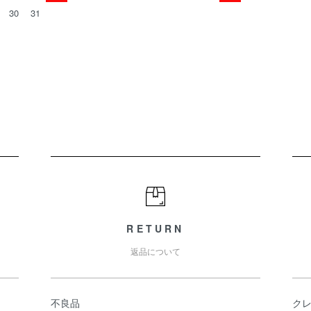
30
31
RETURN
返品について
不良品
ク