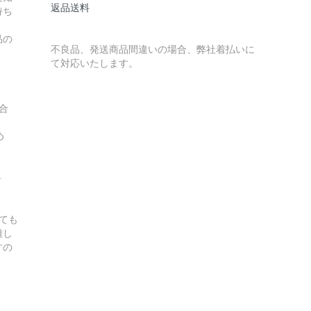
返品送料
持ち
品の
不良品、発送商品間違いの場合、弊社着払いに
て対応いたします。
合
ため
料
ても
難し
すの