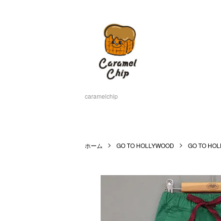
caramelchip
ホーム
GO TO HOLLYWOOD
GO TO H