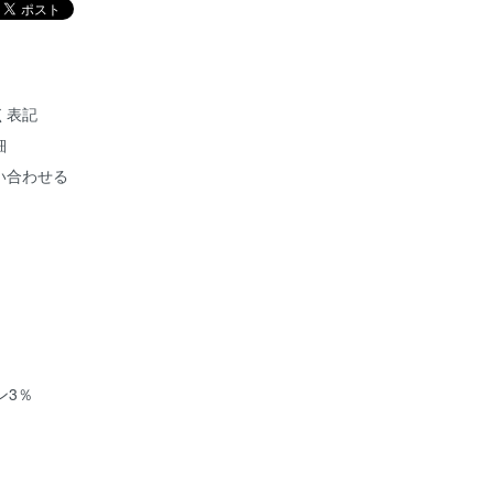
く表記
細
い合わせる
ン3％