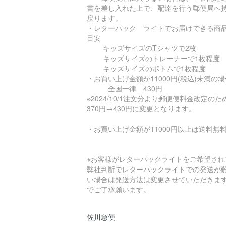
書を差し入れた上で、配達を行う郵便局へ
戻ります。
・レターパック ライトでお届けできる商
目安
キッズサイズのTシャツで2枚
キッズサイズのトレーナーで1枚程度
キッズサイズのボトムで1枚程度
・お買い上げ金額が11000円(税込)未満の場
全国一律 430円
※2024/10/1注文分より郵便便料金改定の
370円→430円に変更となります。
・お買い上げ金額が11000円以上は送料無
※お客様がレターパックライトをご希望され
弊社判断でレターパックライトでの発送が
い場合は発送方法は変更させていただきま
でご了承願います。
佐川急便