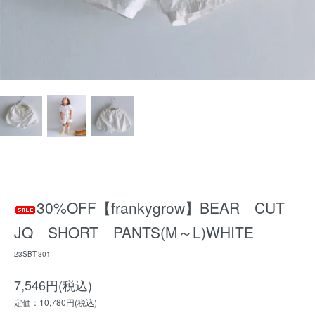
30%OFF【frankygrow】BEAR CUT
JQ SHORT PANTS(M～L)WHITE
23SBT-301
7,546円(税込)
定価：10,780円(税込)