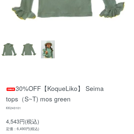
30%OFF【KoqueLiko】 Seima
tops（S~T) mos green
KK243101
4,543円(税込)
定価：6,490円(税込)