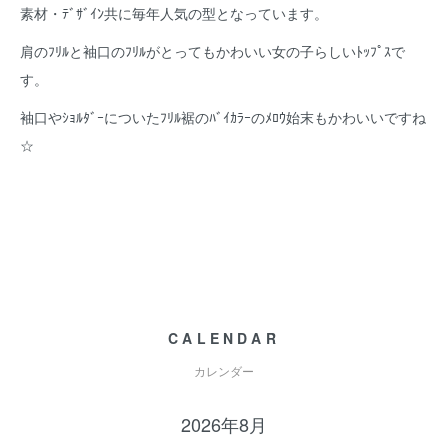
素材・ﾃﾞｻﾞｲﾝ共に毎年人気の型となっています。
肩のﾌﾘﾙと袖口のﾌﾘﾙがとってもかわいい女の子らしいﾄｯﾌﾟｽで
す。
袖口やｼｮﾙﾀﾞｰについたﾌﾘﾙ裾のﾊﾞｲｶﾗｰのﾒﾛｳ始末もかわいいですね
☆
CALENDAR
カレンダー
2026年8月