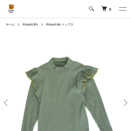
0
ホーム
KoqueLiKo
KoqueLiko トップス