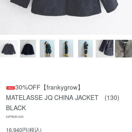
30%OFF【frankygrow】
MATELASSE JQ CHINA JACKET (130)
BLACK
24FWJK-200
16,940円(税込)