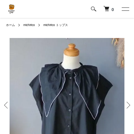
0
ホーム
michirico
michirico トップス