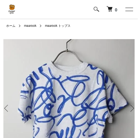
0
ホーム
maarook
maarook トップス