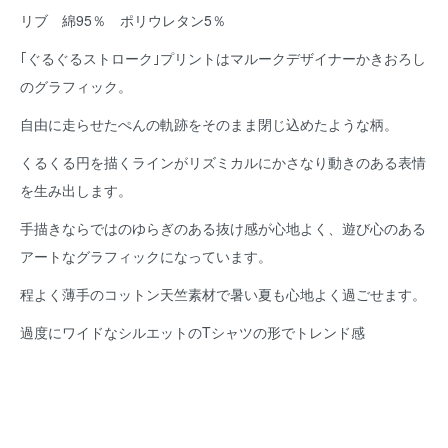
リブ 綿95％ ポリウレタン5％
｢ぐるぐるストローク｣プリントはマルークデザイナーかきおろし
のグラフィック。
自由に走らせたぺんの軌跡をそのまま閉じ込めたような柄。
くるくる円を描くラインがリズミカルにかさなり動きのある表情
を生み出します。
手描きならではのゆらぎのある抜け感が心地よく、遊び心のある
アートなグラフィックになっています。
程よく薄手のコットン天竺素材で暑い夏も心地よく過ごせます。
過度にワイドなシルエットのTシャツの形でトレンド感