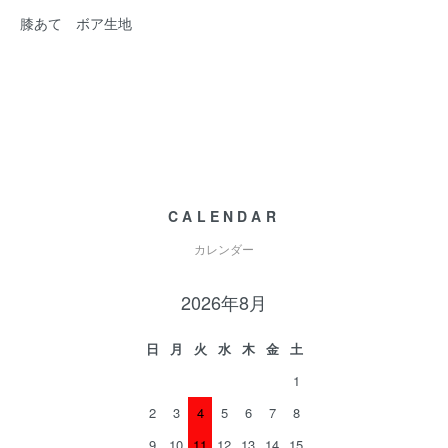
膝あて ボア生地
CALENDAR
カレンダー
2026年8月
日
月
火
水
木
金
土
1
2
3
4
5
6
7
8
9
10
11
12
13
14
15