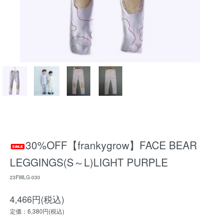
30%OFF【frankygrow】FACE BEAR
LEGGINGS(S～L)LIGHT PURPLE
23FWLG-030
4,466円(税込)
定価：6,380円(税込)