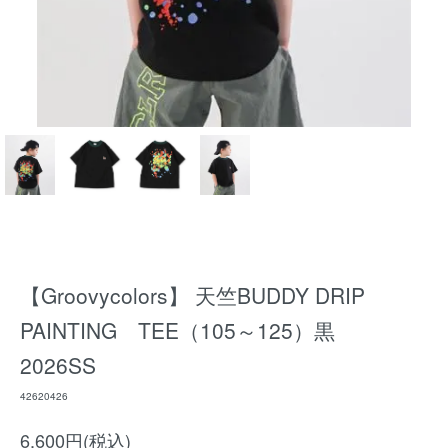
【Groovycolors】 天竺BUDDY DRIP
PAINTING TEE（105～125）黒
2026SS
42620426
6,600円(税込)