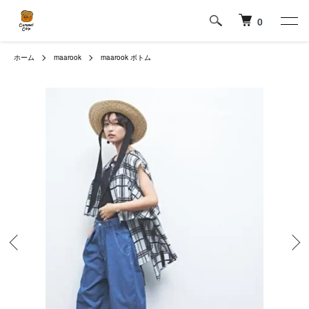
0
ホーム
maarook
maarook ボトム