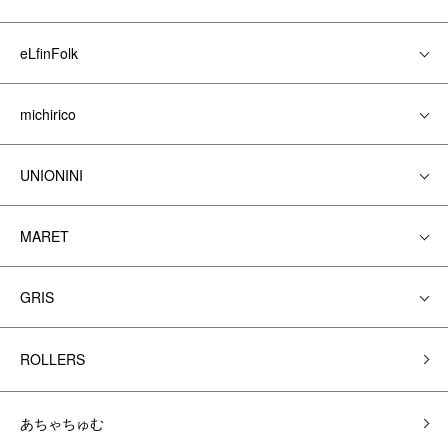
eLfinFolk
michirico
UNIONINI
MARET
GRIS
ROLLERS
あちゃちゅむ