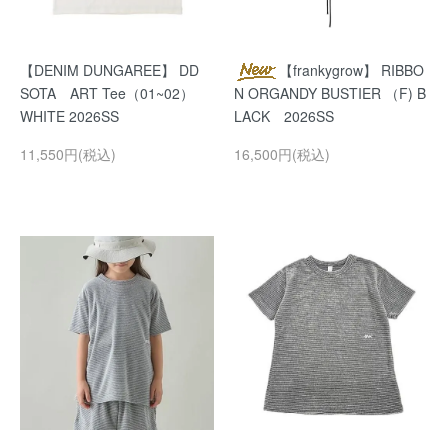
【DENIM DUNGAREE】 DD
【frankygrow】 RIBBO
SOTA ART Tee（01~02）
N ORGANDY BUSTIER （F) B
WHITE 2026SS
LACK 2026SS
11,550円(税込)
16,500円(税込)