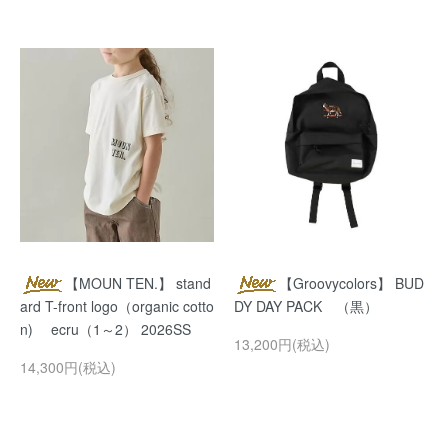
【MOUN TEN.】 stand
【Groovycolors】 BUD
ard T-front logo（organic cotto
DY DAY PACK （黒）
n) ecru（1～2） 2026SS
13,200円(税込)
14,300円(税込)