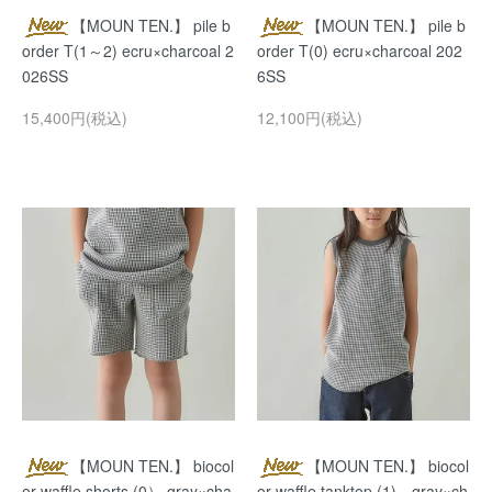
【MOUN TEN.】 pile b
【MOUN TEN.】 pile b
order T(1～2) ecru×charcoal 2
order T(0) ecru×charcoal 202
026SS
6SS
15,400円(税込)
12,100円(税込)
【MOUN TEN.】 biocol
【MOUN TEN.】 biocol
or waffle shorts (0） gray×cha
or waffle tanktop (1) gray×ch