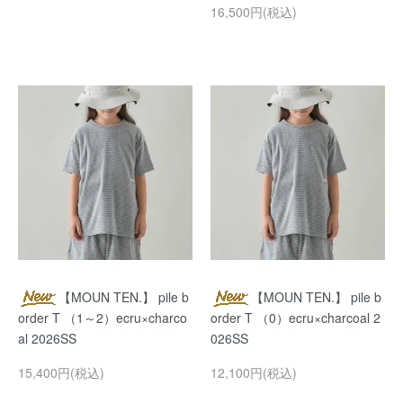
16,500円(税込)
【MOUN TEN.】 pile b
【MOUN TEN.】 pile b
order T （1～2）ecru×charco
order T （0）ecru×charcoal 2
al 2026SS
026SS
15,400円(税込)
12,100円(税込)