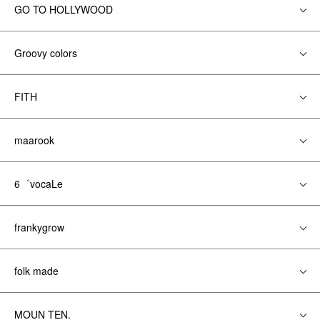
GO TO HOLLYWOOD
Groovy colors
FITH
maarook
6゜vocaLe
frankygrow
folk made
MOUN TEN.