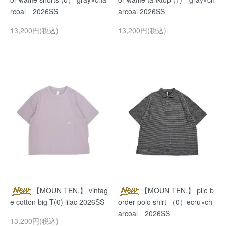
rcoal 2026SS
arcoal 2026SS
13,200円(税込)
13,200円(税込)
【MOUN TEN.】 vintag
【MOUN TEN.】 pile b
e cotton big T(0) lilac 2026SS
order polo shirt （0）ecru×ch
arcoal 2026SS
13,200円(税込)