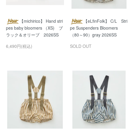
【michirico】 Hand stri
【eLfinFolk】 C/L Stri
pes baby bloomers （XS) ブ
pe Suspenders Bloomers
ラック＆オリーブ 2026SS
（80～90）gray 2026SS
6,490円(税込)
SOLD OUT