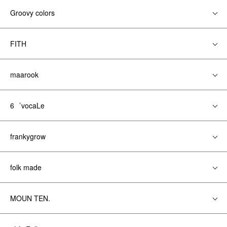
Groovy colors
FITH
maarook
6゜vocaLe
frankygrow
folk made
MOUN TEN.