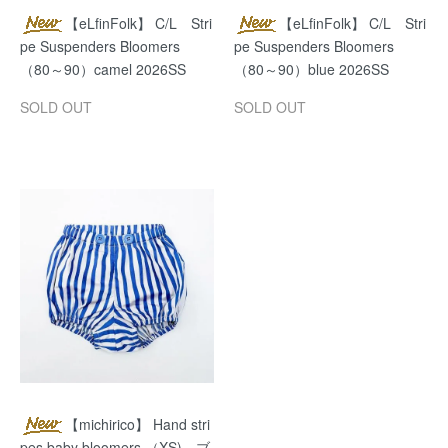
【eLfinFolk】 C/L Stri
【eLfinFolk】 C/L Stri
pe Suspenders Bloomers
pe Suspenders Bloomers
（80～90）camel 2026SS
（80～90）blue 2026SS
SOLD OUT
SOLD OUT
【michirico】 Hand stri
pes baby bloomers （XS) ブ