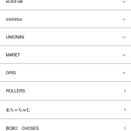
eLfinFolk
michirico
UNIONINI
MARET
GRIS
ROLLERS
あちゃちゅむ
BOBO CHOSES