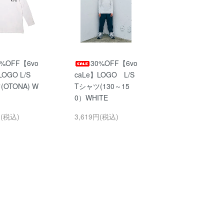
0%OFF【6vo
30%OFF【6vo
LOGO L/S
caLe】LOGO L/S
OTONA) W
Tシャツ(130～15
0）WHITE
円(税込)
3,619円(税込)