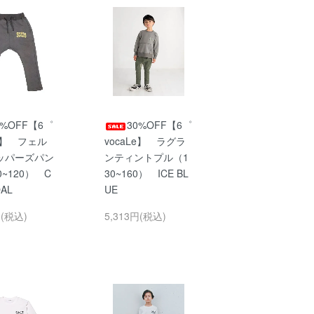
0%OFF【6゜
30%OFF【6゜
Le】 フェル
vocaLe】 ラグラ
ッパーズパン
ンティントプル（1
0~120） C
30~160） ICE BL
OAL
UE
円(税込)
5,313円(税込)