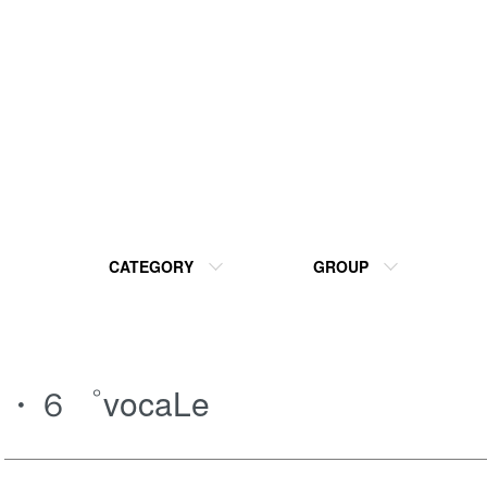
CATEGORY
GROUP
・６゜vocaLe