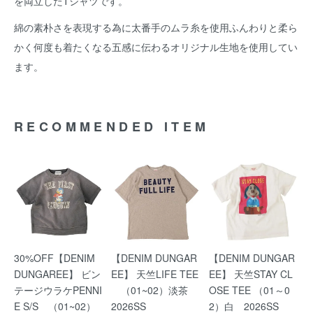
を両立したTシャツです。
綿の素朴さを表現する為に太番手のムラ糸を使用ふんわりと柔ら
かく何度も着たくなる五感に伝わるオリジナル生地を使用してい
ます。
RECOMMENDED ITEM
30%OFF【DENIM
【DENIM DUNGAR
【DENIM DUNGAR
DUNGAREE】 ビン
EE】 天竺LIFE TEE
EE】 天竺STAY CL
テージウラケPENNI
（01~02）淡茶
OSE TEE （01～0
E S/S （01~02）
2026SS
2）白 2026SS