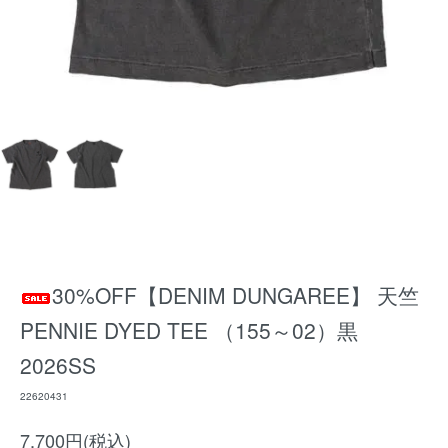
30%OFF【DENIM DUNGAREE】 天竺
PENNIE DYED TEE （155～02）黒
2026SS
22620431
7,700円(税込)