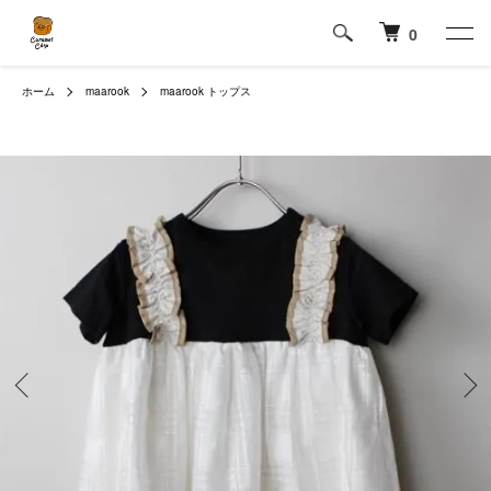
0
ホーム
maarook
maarook トップス