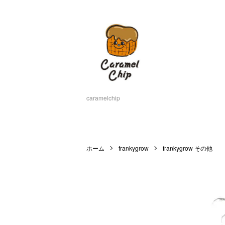
caramelchip
ホーム
frankygrow
frankygrow その他