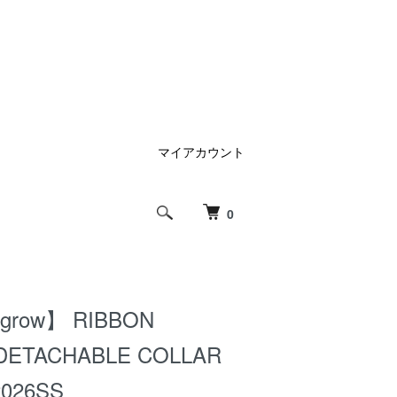
マイアカウント
0
ygrow】 RIBBON
DETACHABLE COLLAR
2026SS