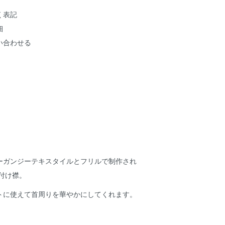
く表記
細
い合わせる
ーガンジーテキスタイルとフリルで制作され
付け襟。
トに使えて首周りを華やかにしてくれます。