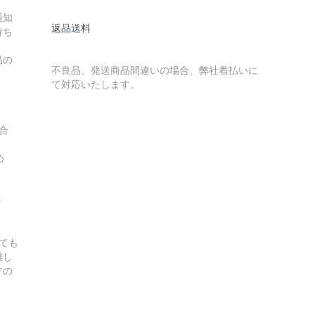
通知
返品送料
持ち
品の
不良品、発送商品間違いの場合、弊社着払いに
て対応いたします。
合
ため
料
ても
難し
すの