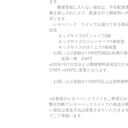
ます。
郵便受箱に入らない場合は、不在配達
書を差し入れた上で、配達を行う郵便局へ
戻ります。
・レターパック ライトでお届けできる商
目安
キッズサイズのTシャツで2枚
キッズサイズのトレーナーで1枚程度
キッズサイズのボトムで1枚程度
・お買い上げ金額が11000円(税込)未満の場
全国一律 430円
※2024/10/1注文分より郵便便料金改定の
370円→430円に変更となります。
・お買い上げ金額が11000円以上は送料無
※お客様がレターパックライトをご希望され
弊社判断でレターパックライトでの発送が
い場合は発送方法は変更させていただきま
でご了承願います。