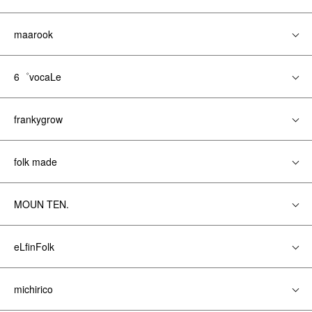
maarook
6゜vocaLe
frankygrow
folk made
MOUN TEN.
eLfinFolk
michirico